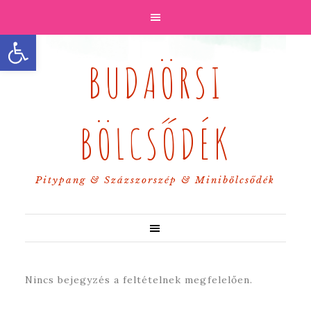
Eszköztár megnyitása
BUDAÖRSI
BÖLCSŐDÉK
Pitypang & Százszorszép & Minibölcsődék
Nincs bejegyzés a feltételnek megfelelően.