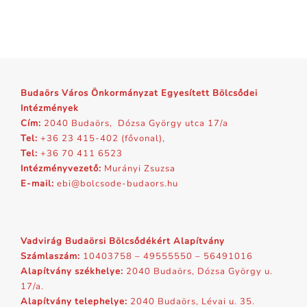
Budaörs Város Önkormányzat Egyesített Bölcsődei
Intézmények
Cím:
2040 Budaörs, Dózsa György utca 17/a
Tel:
+36 23 415-402 (fővonal),
Tel:
+36 70 411 6523
Intézményvezető:
Murányi Zsuzsa
E-mail:
ebi@bolcsode-budaors.hu
Vadvirág Budaörsi Bölcsődékért Alapítvány
Számlaszám:
10403758 – 49555550 – 56491016
Alapítvány székhelye:
2040 Budaörs, Dózsa György u.
17/a.
Alapítvány telephelye:
2040 Budaörs, Lévai u. 35.