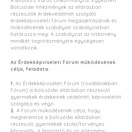
A Budaörs Város Önkormányzat Egyesített
Bölcsődei Intézmények az ellátásban
részesülők érdekvédelmét szolgáló
érdekképviseleti fórum megalakításának és
működésének szabályait szabályzatban
határozza meg. A szabályzat az Intézmény
mindkét tagintézményére egységesen
vonatkozik.
Az Érdekképviseleti Fórum működésének
célja, feladata:
1.
Az Érdekképviseleti Fórum (továbbiakban:
Fórum) a bölcsődei ellátásban részesülő
gyermekek érdekeinek védelmét, képviseletét
szolgálja és végzi.
2.
A Fórum működésének célja, hogy
megteremtse a bölcsődei ellátásban
részesülő gyermekek szülei/törvényes
képviselői, a fenntartó és az intézmény