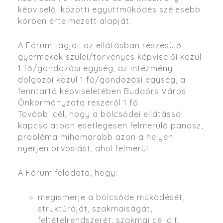
képviselői közötti együttműködés szélesebb
körben értelmezett alapját.
A Fórum tagjai: az ellátásban részesülő
gyermekek szülei/törvényes képviselői közül
1 fő/gondozási egység, az intézmény
dolgozói közül 1 fő/gondozási egység, a
fenntartó képviseletében Budaörs Város
Önkormányzata részéről 1 fő.
További cél, hogy a bölcsődei ellátással
kapcsolatban esetlegesen felmerülő panasz,
probléma mihamarabb azon a helyen
nyerjen orvoslást, ahol felmerül.
A Fórum feladata, hogy:
megismerje a bölcsőde működését,
struktúráját, szakmaiságát,
feltételrendszerét, szakmai céljait,