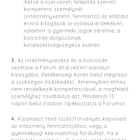
illetve a szervezeti felépítés szerinti
kompetens személynél
(intézményvezető, fenntartó) az ellátást
érintő kifogások orvoslása érdekében,
valamint a gyermeki jogok sérelme, a
bölcsőde dolgozóinak
kötelezettségszegése esetén.
3.
Az intézményvezető és a bölcsőde
vezetője a Fórum által jelzett panaszt
kivizsgálja, illetékességi körén belül megteszi
a szükséges intézkedést. Amennyiben ehhez
nem rendelkezik kompetenciával, a megfelelő
személyhez továbbítja azt. Mindenről 15
napon belül írásban tájékoztatja a Fórumot.
4.
A panaszt tevő szülő/törvényes képviselő
az intézmény fenntartójához, vagy a
gyermekjogi képviselőhöz fordulhat, ha a