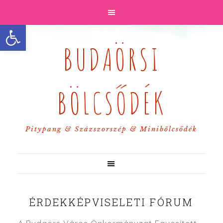
Eszköztár megnyitása
BUDAÖRSI
BÖLCSŐDÉK
Pitypang & Százszorszép & Minibölcsődék
ÉRDEKKÉPVISELETI FÓRUM