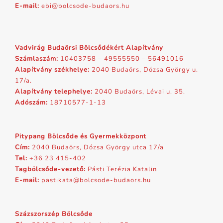
E-mail:
ebi@bolcsode-budaors.hu
Vadvirág Budaörsi Bölcsődékért Alapítvány
Számlaszám:
10403758 – 49555550 – 56491016
Alapítvány székhelye:
2040 Budaörs, Dózsa György u.
17/a.
Alapítvány telephelye:
2040 Budaörs, Lévai u. 35.
Adószám:
18710577-1-13
Pitypang Bölcsőde és Gyermekközpont
Cím:
2040 Budaörs, Dózsa György utca 17/a
Tel:
+36 23 415-402
Tagbölcsőde-vezető:
Pásti Terézia Katalin
E-mail:
pastikata@bolcsode-budaors.hu
Százszorszép Bölcsőde