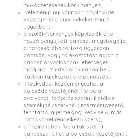
működtetésének körülményeit,
véleményt nyilvánítson a bölcsőde
vezetőjénél a gyermekeket érintő
ügyekben,
a szülők/törvényes képviselők által
hozzá benyújtott panaszt megvizsgálja,
a hatáskörébe tartozó ügyekben
döntsön, vagy tájékoztatást adjon a
panasz orvoslásának lehetséges
módjáról. Minderről 15 napon belül
írásban tájékoztatja a panaszost,
intézkedést kezdeményezhet a
bölcsőde vezetőjénél, illetve a
szervezeti felépítés szerint illetékes
személynél/szervnél (intézményvezető,
fenntartó, gyermekjogi képviselő, más
hatáskörrel rendelkező szerv),
a házirendben foglaltak szerint
panasszal élhet a bölcsőde vezetőjénél,