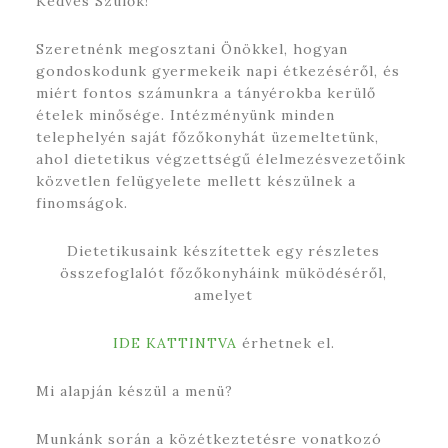
Kedves Szülők!
Szeretnénk megosztani Önökkel, hogyan
gondoskodunk gyermekeik napi étkezéséről, és
miért fontos számunkra a tányérokba kerülő
ételek minősége. Intézményünk minden
telephelyén saját főzőkonyhát üzemeltetünk,
ahol dietetikus végzettségű élelmezésvezetőink
közvetlen felügyelete mellett készülnek a
finomságok.
Dietetikusaink készítettek egy részletes
összefoglalót főzőkonyháink müködéséről,
amelyet
IDE KATTINTVA
érhetnek el.
Mi alapján készül a menü?
Munkánk során a közétkeztetésre vonatkozó