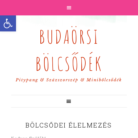
Eszköztár megnyitása
BUDAÖRSI
BÖLCSŐDÉK
Pitypang & Százszorszép & Minibölcsődék
BÖLCSŐDEI ÉLELMEZÉS