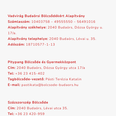
Vadvirág Budaörsi Bölcsődékért Alapítvány
Számlaszám:
10403758 – 49555550 – 56491016
Alapítvány székhelye:
2040 Budaörs, Dózsa György u.
17/a.
Alapítvány telephelye:
2040 Budaörs, Lévai u. 35.
Adószám:
18710577-1-13
Pitypang Bölcsőde és Gyermekközpont
Cím:
2040 Budaörs, Dózsa György utca 17/a
Tel:
+36 23 415-402
Tagbölcsőde-vezető:
Pásti Terézia Katalin
E-mail:
pastikata@bolcsode-budaors.hu
Százszorszép Bölcsőde
Cím:
2040 Budaörs, Lévai utca 35.
Tel:
+36 23 420-959