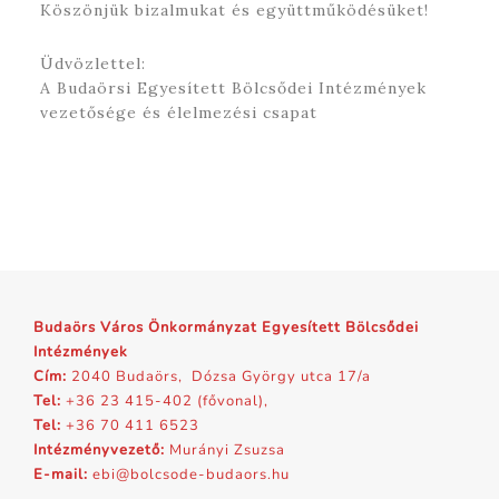
Köszönjük bizalmukat és együttműködésüket!
Üdvözlettel:
A Budaörsi Egyesített Bölcsődei Intézmények
vezetősége és élelmezési csapat
Budaörs Város Önkormányzat Egyesített Bölcsődei
Intézmények
Cím:
2040 Budaörs, Dózsa György utca 17/a
Tel:
+36 23 415-402 (fővonal),
Tel:
+36 70 411 6523
Intézményvezető:
Murányi Zsuzsa
E-mail:
ebi@bolcsode-budaors.hu