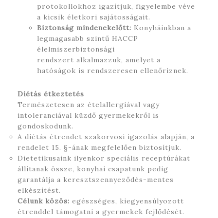
protokollokhoz igazítjuk, figyelembe véve
a kicsik életkori sajátosságait.
Biztonság mindenekelőtt:
Konyháinkban a
legmagasabb szintű HACCP
élelmiszerbiztonsági
rendszert alkalmazzuk, amelyet a
hatóságok is rendszeresen ellenőriznek.
Diétás étkeztetés
Természetesen az ételallergiával vagy
intoleranciával küzdő gyermekekről is
gondoskodunk.
A diétás étrendet szakorvosi igazolás alapján, a
rendelet 15. §-ának megfelelően biztosítjuk.
Dietetikusaink ilyenkor speciális receptúrákat
állítanak össze, konyhai csapatunk pedig
garantálja a keresztszennyeződés-mentes
elkészítést.
Célunk közös:
egészséges, kiegyensúlyozott
étrenddel támogatni a gyermekek fejlődését.