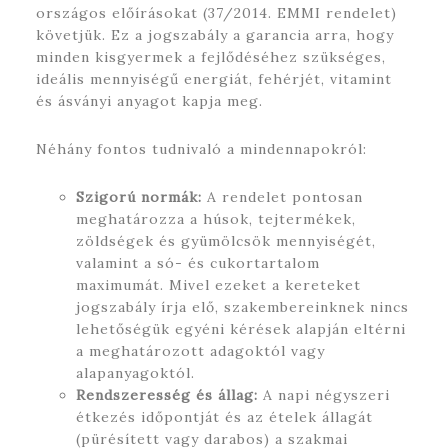
országos előírásokat (37/2014. EMMI rendelet)
követjük. Ez a jogszabály a garancia arra, hogy
minden kisgyermek a fejlődéséhez szükséges,
ideális mennyiségű energiát, fehérjét, vitamint
és ásványi anyagot kapja meg.
Néhány fontos tudnivaló a mindennapokról:
Szigorú normák:
A rendelet pontosan
meghatározza a húsok, tejtermékek,
zöldségek és gyümölcsök mennyiségét,
valamint a só- és cukortartalom
maximumát. Mivel ezeket a kereteket
jogszabály írja elő, szakembereinknek nincs
lehetőségük egyéni kérések alapján eltérni
a meghatározott adagoktól vagy
alapanyagoktól.
Rendszeresség és állag:
A napi négyszeri
étkezés időpontját és az ételek állagát
(pürésített vagy darabos) a szakmai