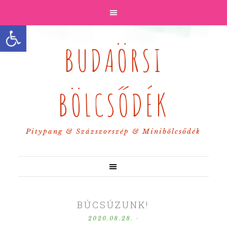
Eszköztár megnyitása
BUDAÖRSI
BÖLCSŐDÉK
Pitypang & Százszorszép & Minibölcsődék
BÚCSÚZUNK!
2020.08.28.
·