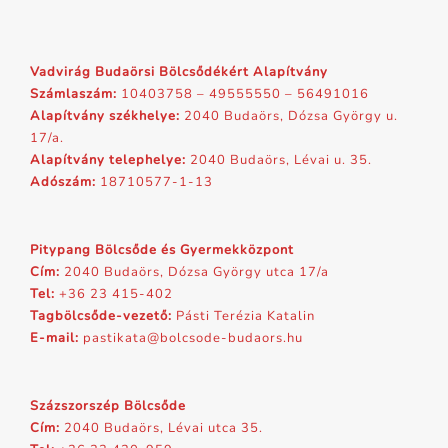
Vadvirág Budaörsi Bölcsődékért Alapítvány
Számlaszám:
10403758 – 49555550 – 56491016
Alapítvány székhelye:
2040 Budaörs, Dózsa György u.
17/a.
Alapítvány telephelye:
2040 Budaörs, Lévai u. 35.
Adószám:
18710577-1-13
Pitypang Bölcsőde és Gyermekközpont
Cím:
2040 Budaörs, Dózsa György utca 17/a
Tel:
+36 23 415-402
Tagbölcsőde-vezető:
Pásti Terézia Katalin
E-mail:
pastikata@bolcsode-budaors.hu
Százszorszép Bölcsőde
Cím:
2040 Budaörs, Lévai utca 35.