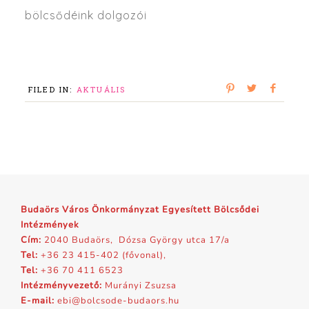
bölcsődéink dolgozói
FILED IN:
AKTUÁLIS
Budaörs Város Önkormányzat Egyesített Bölcsődei
Intézmények
Cím:
2040 Budaörs, Dózsa György utca 17/a
Tel:
+36 23 415-402 (fővonal),
Tel:
+36 70 411 6523
Intézményvezető:
Murányi Zsuzsa
E-mail:
ebi@bolcsode-budaors.hu