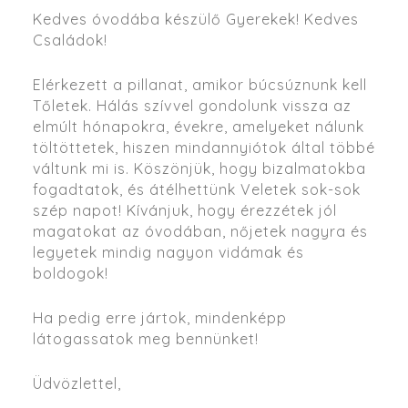
Kedves óvodába készülő Gyerekek! Kedves
Családok!
Elérkezett a pillanat, amikor búcsúznunk kell
Tőletek. Hálás szívvel gondolunk vissza az
elmúlt hónapokra, évekre, amelyeket nálunk
töltöttetek, hiszen mindannyiótok által többé
váltunk mi is. Köszönjük, hogy bizalmatokba
fogadtatok, és átélhettünk Veletek sok-sok
szép napot! Kívánjuk, hogy érezzétek jól
magatokat az óvodában, nőjetek nagyra és
legyetek mindig nagyon vidámak és
boldogok!
Ha pedig erre jártok, mindenképp
látogassatok meg bennünket!
Üdvözlettel,