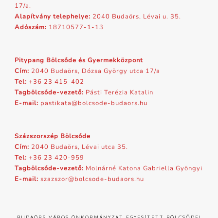
17/a.
Alapítvány telephelye:
2040 Budaörs, Lévai u. 35.
Adószám:
18710577-1-13
Pitypang Bölcsőde és Gyermekközpont
Cím:
2040 Budaörs, Dózsa György utca 17/a
Tel:
+36 23 415-402
Tagbölcsőde-vezető:
Pásti Terézia Katalin
E-mail:
pastikata@bolcsode-budaors.hu
Százszorszép Bölcsőde
Cím:
2040 Budaörs, Lévai utca 35.
Tel:
+36 23 420-959
Tagbölcsőde-vezető:
Molnárné Katona Gabriella Gyöngyi
E-mail:
szazszor@bolcsode-budaors.hu
BUDAÖRS VÁROS ÖNKORMÁNYZAT EGYESÍTETT BÖLCSŐDEI