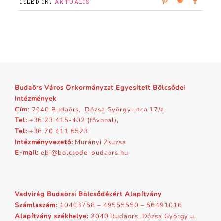
FILED IN:
AKTUÁLIS
Budaörs Város Önkormányzat Egyesített Bölcsődei
Intézmények
Cím:
2040 Budaörs, Dózsa György utca 17/a
Tel:
+36 23 415-402 (fővonal),
Tel:
+36 70 411 6523
Intézményvezető:
Murányi Zsuzsa
E-mail:
ebi@bolcsode-budaors.hu
Vadvirág Budaörsi Bölcsődékért Alapítvány
Számlaszám:
10403758 – 49555550 – 56491016
Alapítvány székhelye:
2040 Budaörs, Dózsa György u.