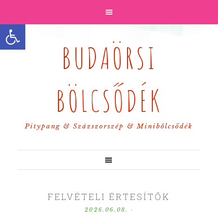
Eszköztár megnyitása
BUDAÖRSI
BÖLCSŐDÉK
Pitypang & Százszorszép & Minibölcsődék
FELVÉTELI ÉRTESÍTŐK
2026.06.08.
·