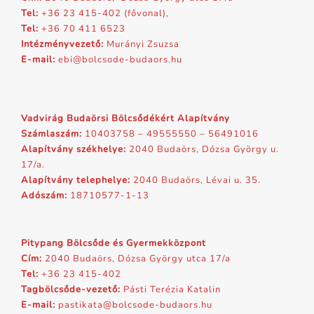
Tel:
+36 23 415-402 (fővonal),
Tel:
+36 70 411 6523
Intézményvezető:
Murányi Zsuzsa
E-mail:
ebi@bolcsode-budaors.hu
Vadvirág Budaörsi Bölcsődékért Alapítvány
Számlaszám:
10403758 – 49555550 – 56491016
Alapítvány székhelye:
2040 Budaörs, Dózsa György u.
17/a.
Alapítvány telephelye:
2040 Budaörs, Lévai u. 35.
Adószám:
18710577-1-13
Pitypang Bölcsőde és Gyermekközpont
Cím:
2040 Budaörs, Dózsa György utca 17/a
Tel:
+36 23 415-402
Tagbölcsőde-vezető:
Pásti Terézia Katalin
E-mail:
pastikata@bolcsode-budaors.hu