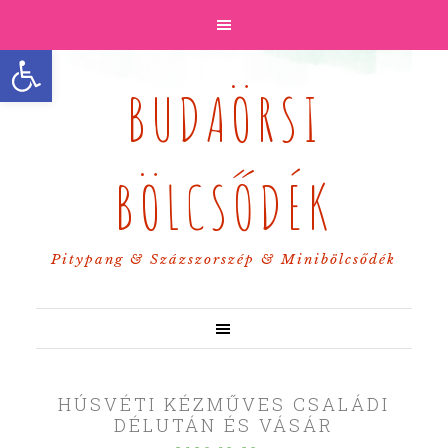
Eszköztár megnyitása
BUDAÖRSI
BÖLCSŐDÉK
Pitypang & Százszorszép & Minibölcsődék
HÚSVÉTI KÉZMŰVES CSALÁDI
DÉLUTÁN ÉS VÁSÁR