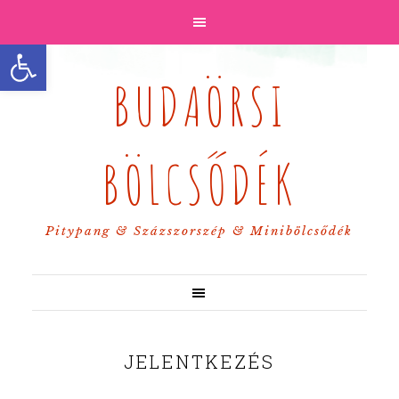
Eszköztár megnyitása
BUDAÖRSI
BÖLCSŐDÉK
Pitypang & Százszorszép & Minibölcsődék
JELENTKEZÉS