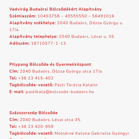
Vadvirág Budaörsi Bölcsődékért Alapítvány
Számlaszám:
10403758 – 49555550 – 56491016
Alapítvány székhelye:
2040 Budaörs, Dózsa György u.
17/a.
Alapítvány telephelye:
2040 Budaörs, Lévai u. 35.
Adószám:
18710577-1-13
Pitypang Bölcsőde és Gyermekközpont
Cím:
2040 Budaörs, Dózsa György utca 17/a
Tel:
+36 23 415-402
Tagbölcsőde-vezető:
Pásti Terézia Katalin
E-mail:
pastikata@bolcsode-budaors.hu
Százszorszép Bölcsőde
Cím:
2040 Budaörs, Lévai utca 35.
Tel:
+36 23 420-959
Tagbölcsőde-vezető:
Molnárné Katona Gabriella Gyöngyi