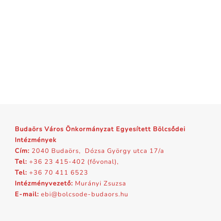
Budaörs Város Önkormányzat Egyesített Bölcsődei
Intézmények
Cím:
2040 Budaörs, Dózsa György utca 17/a
Tel:
+36 23 415-402 (fővonal),
Tel:
+36 70 411 6523
Intézményvezető:
Murányi Zsuzsa
E-mail:
ebi@bolcsode-budaors.hu