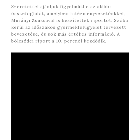
Szeretettel ajánljuk figyelmükbe az alábbi
összefoglalót, amelyben Intézményvezetőnkkel,
Murányi Zsuzsával is készítettek riportot. Szóba
kerül az időszakos gyermekfelügyelet tervezett
bevezetése, és sok más értékes információ. A
bölcsődei riport a 10. percnél kezdődik.