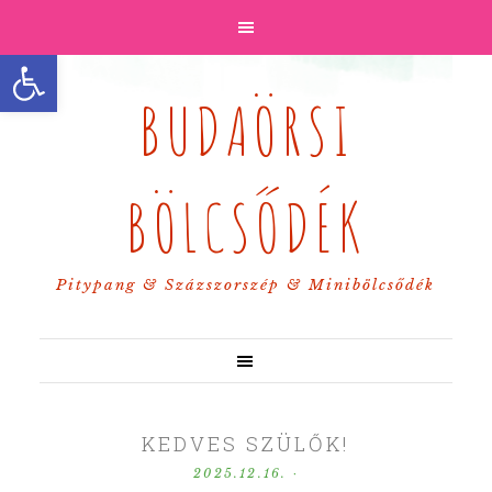
Eszköztár megnyitása
BUDAÖRSI
BÖLCSŐDÉK
Pitypang & Százszorszép & Minibölcsődék
KEDVES SZÜLŐK!
2025.12.16.
·