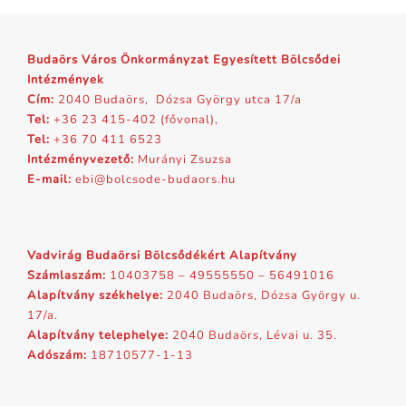
Budaörs Város Önkormányzat Egyesített Bölcsődei
Intézmények
Cím:
2040 Budaörs, Dózsa György utca 17/a
Tel:
+36 23 415-402 (fővonal),
Tel:
+36 70 411 6523
Intézményvezető:
Murányi Zsuzsa
E-mail:
ebi@bolcsode-budaors.hu
Vadvirág Budaörsi Bölcsődékért Alapítvány
Számlaszám:
10403758 – 49555550 – 56491016
Alapítvány székhelye:
2040 Budaörs, Dózsa György u.
17/a.
Alapítvány telephelye:
2040 Budaörs, Lévai u. 35.
Adószám:
18710577-1-13