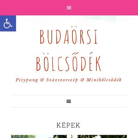
Eszköztár megnyitása
BUDAÖRSI
BÖLCSŐDÉK
Pitypang & Százszorszép & Minibölcsődék
KÉPEK