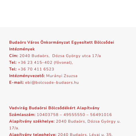
Budaörs Város Önkormányzat Egyesített Bölcsődei
Intézmények
Cím:
2040 Budaörs, Dózsa György utca 17/a
Tel:
+36 23 415-402 (fővonal),
Tel:
+36 70 411 6523
Intézményvezető:
Murányi Zsuzsa
E-mail:
ebi@bolcsode-budaors.hu
Vadvirág Budaörsi Bölcsődékért Alapítvány
Számlaszám:
10403758 – 49555550 – 56491016
Alapítvány székhelye:
2040 Budaörs, Dózsa György u.
17/a.
Alapítvány telephelye:
2040 Budaörs, Lévai u. 35.