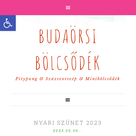
Eszköztár megnyitása
BUDAÖRSI
BÖLCSŐDÉK
Pitypang & Százszorszép & Minibölcsődék
NYÁRI SZÜNET 2023
2023.02.06.
·