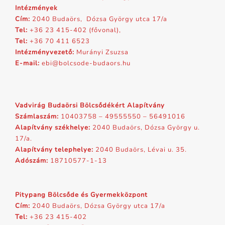
Intézmények
Cím:
2040 Budaörs, Dózsa György utca 17/a
Tel:
+36 23 415-402 (fővonal),
Tel:
+36 70 411 6523
Intézményvezető:
Murányi Zsuzsa
E-mail:
ebi@bolcsode-budaors.hu
Vadvirág Budaörsi Bölcsődékért Alapítvány
Számlaszám:
10403758 – 49555550 – 56491016
Alapítvány székhelye:
2040 Budaörs, Dózsa György u.
17/a.
Alapítvány telephelye:
2040 Budaörs, Lévai u. 35.
Adószám:
18710577-1-13
Pitypang Bölcsőde és Gyermekközpont
Cím:
2040 Budaörs, Dózsa György utca 17/a
Tel:
+36 23 415-402